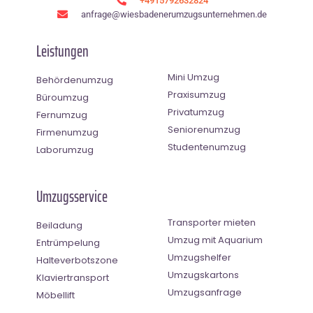
+4915792632824
anfrage@wiesbadenerumzugsunternehmen.de
Leistungen
Mini Umzug
Behördenumzug
Praxisumzug
Büroumzug
Privatumzug
Fernumzug
Seniorenumzug
Firmenumzug
Studentenumzug
Laborumzug
Umzugsservice
Transporter mieten
Beiladung
Umzug mit Aquarium
Entrümpelung
Umzugshelfer
Halteverbotszone
Umzugskartons
Klaviertransport
Umzugsanfrage
Möbellift