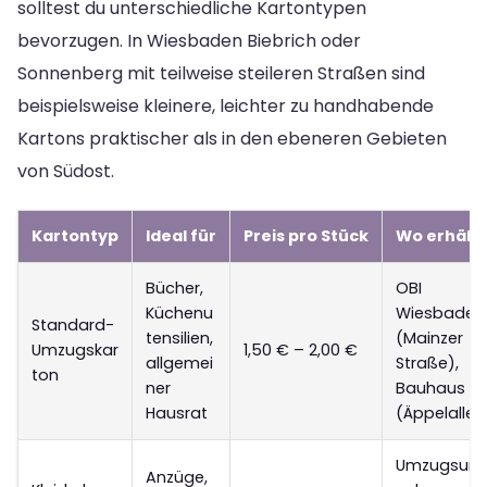
solltest du unterschiedliche Kartontypen
bevorzugen. In Wiesbaden Biebrich oder
Sonnenberg mit teilweise steileren Straßen sind
beispielsweise kleinere, leichter zu handhabende
Kartons praktischer als in den ebeneren Gebieten
von Südost.
Kartontyp
Ideal für
Preis pro Stück
Wo erhältl
Bücher,
OBI
Küchenu
Wiesbaden
Standard-
tensilien,
(Mainzer
Umzugskar
1,50 € – 2,00 €
allgemei
Straße),
ton
ner
Bauhaus
Hausrat
(Äppelallee
Umzugsunt
Anzüge,