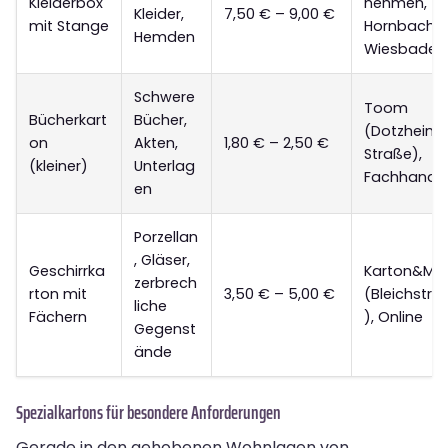
Kleiderbox
nehmen,
Kleider,
7,50 € – 9,00 €
mit Stange
Hornbach
Hemden
Wiesbaden
Schwere
Toom
Bücherkart
Bücher,
(Dotzheime
on
Akten,
1,80 € – 2,50 €
Straße),
(kleiner)
Unterlag
Fachhande
en
Porzellan
, Gläser,
Geschirrka
Karton&Me
zerbrech
rton mit
3,50 € – 5,00 €
(Bleichstra
liche
Fächern
), Online
Gegenst
ände
Spezialkartons für besondere Anforderungen
Gerade in den gehobenen Wohnlagen von