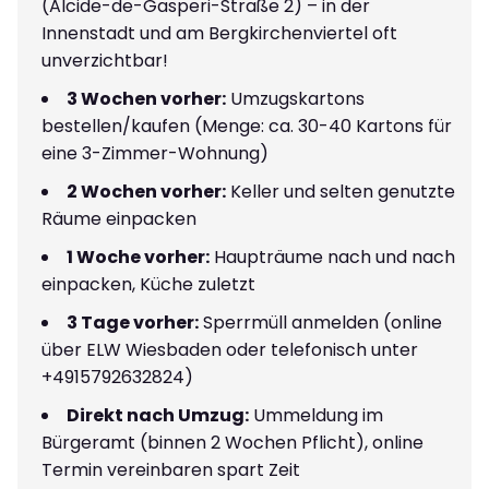
(Alcide-de-Gasperi-Straße 2) – in der
Innenstadt und am Bergkirchenviertel oft
unverzichtbar!
3 Wochen vorher:
Umzugskartons
bestellen/kaufen (Menge: ca. 30-40 Kartons für
eine 3-Zimmer-Wohnung)
2 Wochen vorher:
Keller und selten genutzte
Räume einpacken
1 Woche vorher:
Haupträume nach und nach
einpacken, Küche zuletzt
3 Tage vorher:
Sperrmüll anmelden (online
über ELW Wiesbaden oder telefonisch unter
+4915792632824)
Direkt nach Umzug:
Ummeldung im
Bürgeramt (binnen 2 Wochen Pflicht), online
Termin vereinbaren spart Zeit