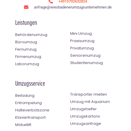
+4915792632824
anfrage@wiesbadenerumzugsunternehmen.de
Leistungen
Mini Umzug
Behördenumzug
Praxisumzug
Büroumzug
Privatumzug
Fernumzug
Seniorenumzug
Firmenumzug
Studentenumzug
Laborumzug
Umzugsservice
Transporter mieten
Beiladung
Umzug mit Aquarium
Entrümpelung
Umzugshelfer
Halteverbotszone
Umzugskartons
Klaviertransport
Umzugsanfrage
Möbellift