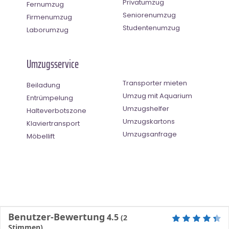
Privatumzug
Fernumzug
Seniorenumzug
Firmenumzug
Studentenumzug
Laborumzug
Umzugsservice
Transporter mieten
Beiladung
Umzug mit Aquarium
Entrümpelung
Umzugshelfer
Halteverbotszone
Umzugskartons
Klaviertransport
Umzugsanfrage
Möbellift
Benutzer-Bewertung
4.5
(
2
Stimmen)