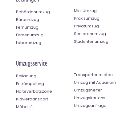
Mini Umzug
Behördenumzug
Praxisumzug
Büroumzug
Privatumzug
Fernumzug
Seniorenumzug
Firmenumzug
Studentenumzug
Laborumzug
Umzugsservice
Transporter mieten
Beiladung
Umzug mit Aquarium
Entrümpelung
Umzugshelfer
Halteverbotszone
Umzugskartons
Klaviertransport
Umzugsanfrage
Möbellift