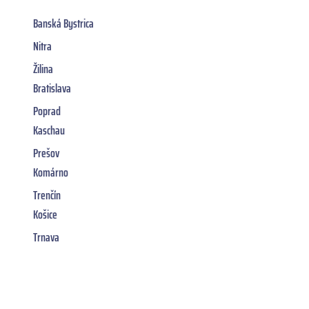
Banská Bystrica
Nitra
Žilina
Bratislava
Poprad
Kaschau
Prešov
Komárno
Trenčín
Košice
Trnava