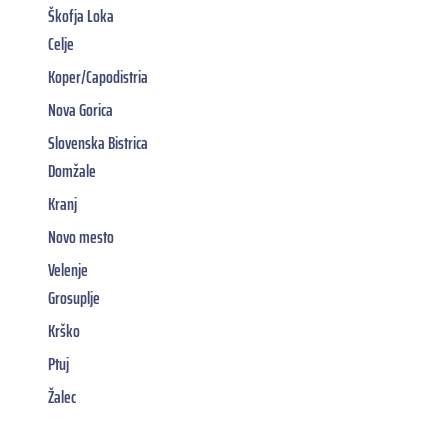
Škofja Loka
Celje
Koper/Capodistria
Nova Gorica
Slovenska Bistrica
Domžale
Kranj
Novo mesto
Velenje
Grosuplje
Krško
Ptuj
Žalec