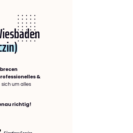
 Wiesbaden
zin)
ebrecen
rofessionelles &
s sich um alles
enau richtig!