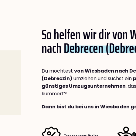
So helfen wir dir von
nach
Debrecen (Debrec
Du möchtest
von Wiesbaden nach D
(Debreczin)
umziehen und suchst ein
p
günstiges Umzugsunternehmen
, da
kümmert?
Dann bist du bei uns in Wiesbaden g