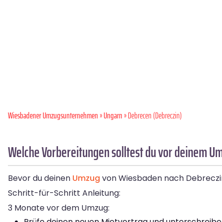
Wiesbadener Umzugsunternehmen
»
Ungarn
» Debrecen (Debreczin)
Welche Vorbereitungen solltest du vor deinem U
Bevor du deinen
Umzug
von Wiesbaden nach Debreczin st
Schritt-für-Schritt Anleitung:
3 Monate vor dem Umzug:
Prüfe deinen neuen Mietvertrag und unterschreibe ihn