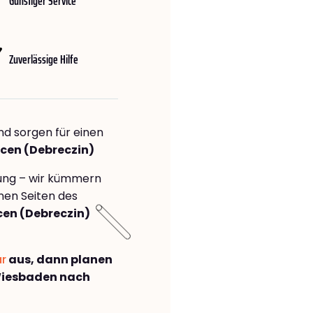
Günstiger Service
Zuverlässige Hilfe
nd sorgen für einen
ecen (Debreczin)
rung – wir kümmern
önen Seiten des
en (Debreczin)
ar
aus, dann planen
Wiesbaden nach