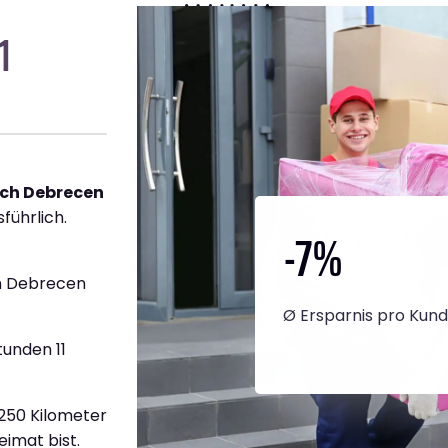
1
ch Debrecen
führlich.
-7
%
h Debrecen
Ø Ersparnis pro Kun
tunden 11
1.250 Kilometer
eimat bist.