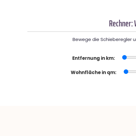
Rechner: 
Bewege die Schieberegler un
Entfernung in km:
Wohnfläche in qm: