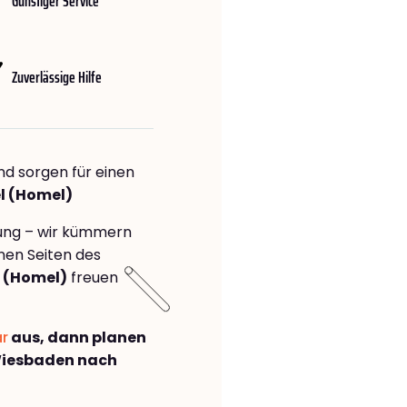
Günstiger Service
Zuverlässige Hilfe
nd sorgen für einen
l (Homel)
rung – wir kümmern
önen Seiten des
 (Homel)
freuen
ar
aus, dann planen
Wiesbaden nach