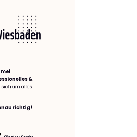
 Wiesbaden
omel
essionelles &
s sich um alles
enau richtig!