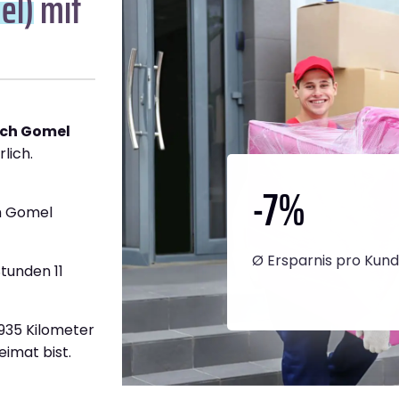
el)
mit
ach Gomel
lich.
-7
%
h Gomel
Ø Ersparnis pro Kun
tunden 11
.935 Kilometer
eimat bist.