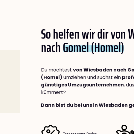
So helfen wir dir von
nach
Gomel (Homel)
Du möchtest
von Wiesbaden nach G
(Homel)
umziehen und suchst ein
prof
günstiges Umzugsunternehmen
, da
kümmert?
Dann bist du bei uns in Wiesbaden g