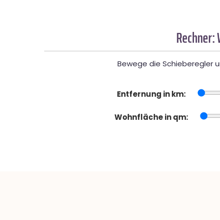
Rechner: 
Bewege die Schieberegler un
Entfernung in km:
Wohnfläche in qm: