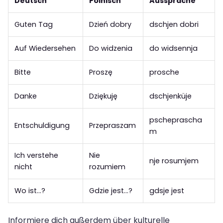
Deutsch
Polnisch
Aussprache
Guten Tag
Dzień dobry
dschjen dobri
Auf Wiedersehen
Do widzenia
do widsennja
Bitte
Proszę
prosche
Danke
Dziękuję
dschjenküje
pscheprascha
Entschuldigung
Przepraszam
m
Ich verstehe
Nie
nje rosumjem
nicht
rozumiem
Wo ist…?
Gdzie jest…?
gdsje jest
Informiere dich außerdem über kulturelle