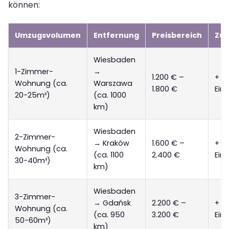
können:
Umzugsvolumen
Entfernung
Preisbereich
Zus
Wiesbaden
1-Zimmer-
→
1.200 € –
+ 3
Wohnung (ca.
Warszawa
1.800 €
Ein
20-25m³)
(ca. 1000
km)
Wiesbaden
2-Zimmer-
→ Kraków
1.600 € –
+ 4
Wohnung (ca.
(ca. 1100
2.400 €
Ein
30-40m³)
km)
Wiesbaden
3-Zimmer-
→ Gdańsk
2.200 € –
+ 6
Wohnung (ca.
(ca. 950
3.200 €
Ein
50-60m³)
km)