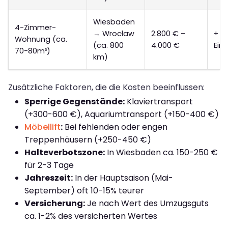
Wiesbaden
4-Zimmer-
→ Wrocław
2.800 € –
+ 8
Wohnung (ca.
(ca. 800
4.000 €
Ein
70-80m³)
km)
Zusätzliche Faktoren, die die Kosten beeinflussen:
Sperrige Gegenstände:
Klaviertransport
(+300-600 €), Aquariumtransport (+150-400 €)
Möbellift
:
Bei fehlenden oder engen
Treppenhäusern (+250-450 €)
Halteverbotszone:
In Wiesbaden ca. 150-250 €
für 2-3 Tage
Jahreszeit:
In der Hauptsaison (Mai-
September) oft 10-15% teurer
Versicherung:
Je nach Wert des Umzugsguts
ca. 1-2% des versicherten Wertes