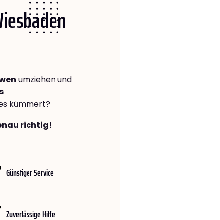
 Wiesbaden
iwen
umziehen und
s
lles kümmert?
enau richtig!
Günstiger Service
Zuverlässige Hilfe