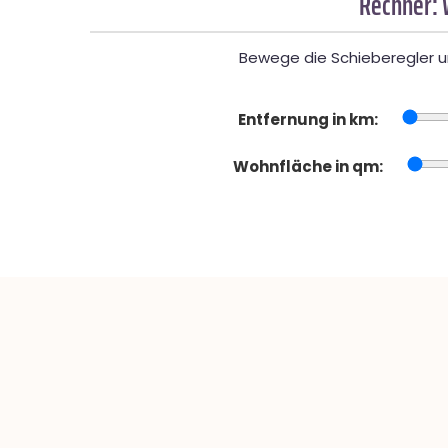
Rechner: 
Bewege die Schieberegler un
Entfernung in km:
Wohnfläche in qm: