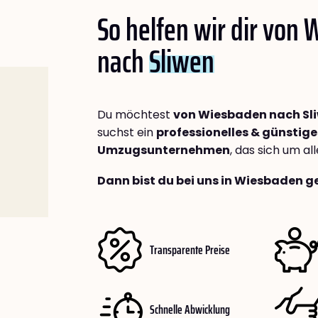
So helfen wir dir von
nach
Sliwen
Du möchtest
von Wiesbaden nach Sl
suchst ein
professionelles & günstige
Umzugsunternehmen
, das sich um a
Dann bist du bei uns in Wiesbaden g
Transparente Preise
Schnelle Abwicklung