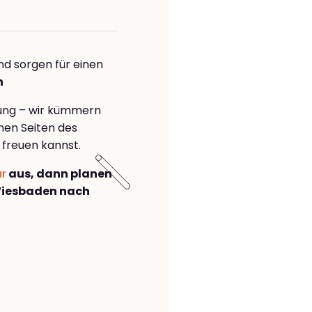
nd sorgen für einen
n
rung – wir kümmern
önen Seiten des
freuen kannst.
ar
aus, dann planen
Wiesbaden nach