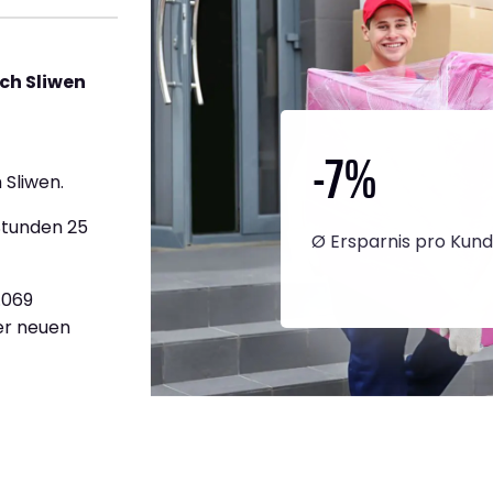
ch Sliwen
-7
%
Sliwen.
Stunden 25
Ø Ersparnis pro Kun
.069
ner neuen