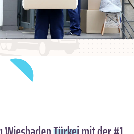
g Wiesbaden
Türkei
mit der #1