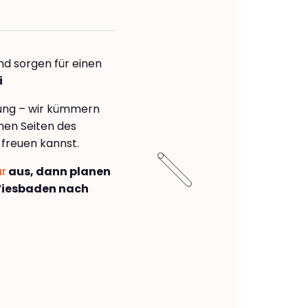
nd sorgen für einen
i
rung – wir kümmern
önen Seiten des
freuen kannst.
ar
aus, dann planen
Wiesbaden nach