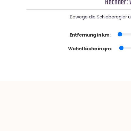
Rechner: 
Bewege die Schieberegler un
Entfernung in km:
Wohnfläche in qm: