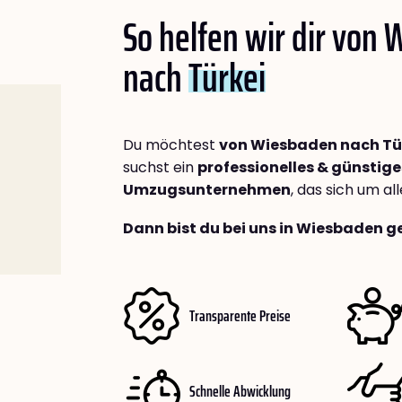
So helfen wir dir von
nach
Türkei
Du möchtest
von Wiesbaden nach Tü
suchst ein
professionelles & günstige
Umzugsunternehmen
, das sich um a
Dann bist du bei uns in Wiesbaden g
Transparente Preise
Schnelle Abwicklung