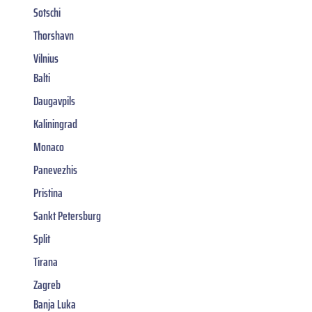
Sotschi
Thorshavn
Vilnius
Balti
Daugavpils
Kaliningrad
Monaco
Panevezhis
Pristina
Sankt Petersburg
Split
Tirana
Zagreb
Banja Luka