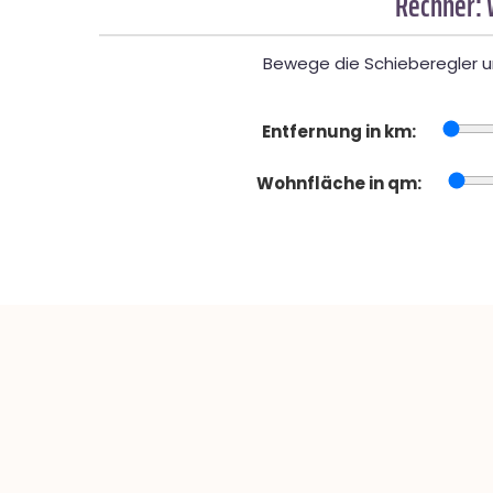
Rechner: 
Bewege die Schieberegler un
Entfernung in km:
Wohnfläche in qm: