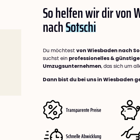
So helfen wir dir von
nach
Sotschi
Du möchtest
von Wiesbaden nach So
suchst ein
professionelles & günstige
Umzugsunternehmen
, das sich um a
Dann bist du bei uns in Wiesbaden g
Transparente Preise
Schnelle Abwicklung