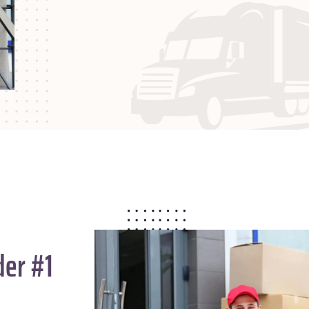
der #1