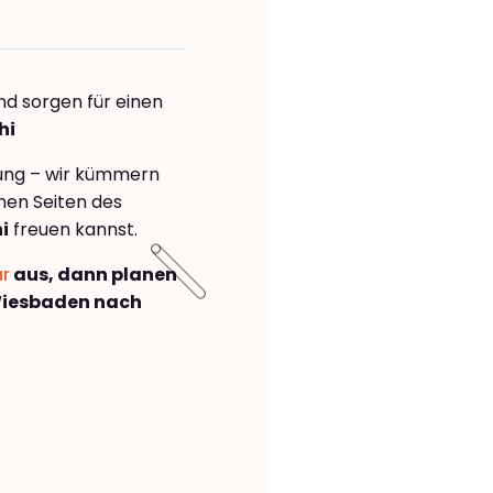
nd sorgen für einen
hi
rung – wir kümmern
önen Seiten des
i
freuen kannst.
ar
aus, dann planen
Wiesbaden nach