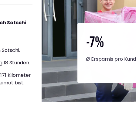
ch Sotschi
-7
%
Sotschi.
Ø Ersparnis pro Kun
g 18 Stunden.
.171 Kilometer
eimat bist.