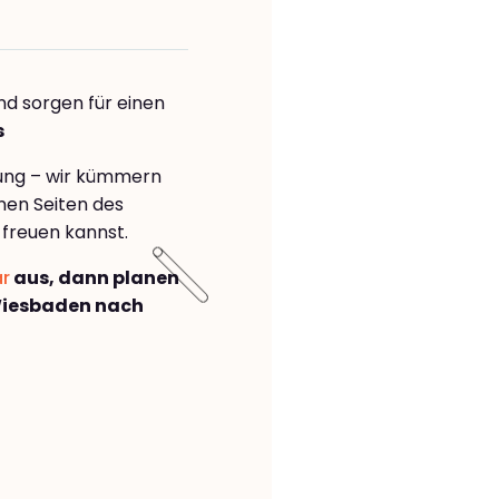
nd sorgen für einen
s
rung – wir kümmern
önen Seiten des
freuen kannst.
ar
aus, dann planen
Wiesbaden nach