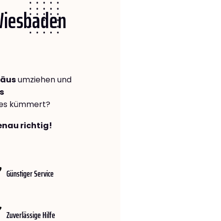
 Wiesbaden
räus
umziehen und
s
lles kümmert?
enau richtig!
Günstiger Service
Zuverlässige Hilfe