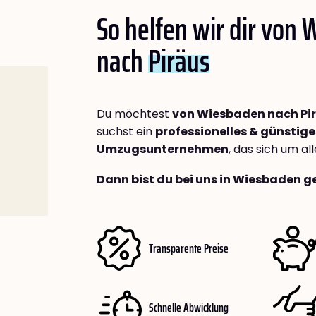
So helfen wir dir von
nach
Piräus
Du möchtest
von Wiesbaden nach Pi
suchst ein
professionelles & günstige
Umzugsunternehmen
, das sich um a
Dann bist du bei uns in Wiesbaden g
Transparente Preise
Schnelle Abwicklung