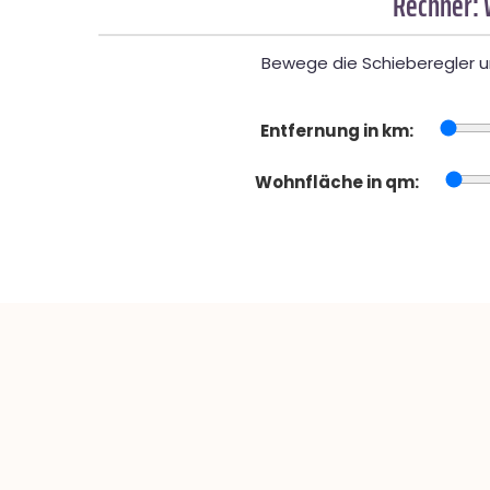
Rechner: 
Bewege die Schieberegler un
Entfernung in km:
Wohnfläche in qm: