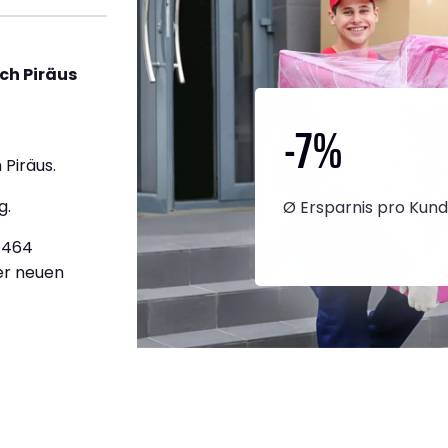
ch Piräus
-7
%
Piräus.
g.
Ø Ersparnis pro Kun
2.464
ner neuen