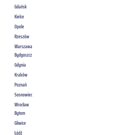
Gdańsk
Kielce
Opole
Rzeszów
Warszawa
Bydgoszcz
Gdynia
Kraków
Poznań
Sosnowiec
Wrocław
Bytom
Gliwice
Łódź