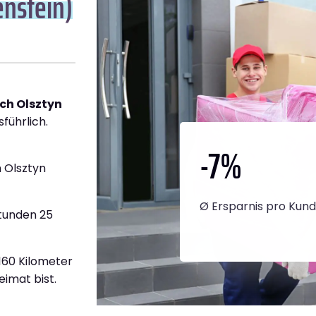
enstein)
ch Olsztyn
führlich.
-7
%
 Olsztyn
Ø Ersparnis pro Kun
Stunden 25
.160 Kilometer
eimat bist.