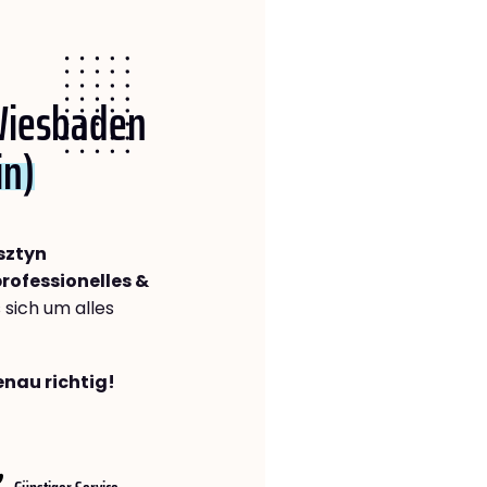
 Wiesbaden
in)
sztyn
rofessionelles &
s sich um alles
enau richtig!