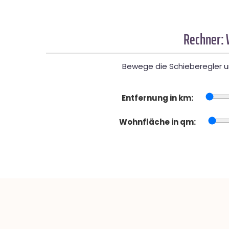
Rechner: 
Bewege die Schieberegler un
Entfernung in km:
Wohnfläche in qm: