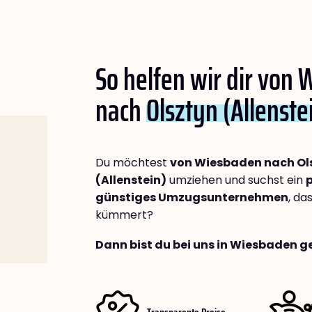
So helfen wir dir von
nach
Olsztyn (Allenste
Du möchtest
von Wiesbaden nach Ol
(Allenstein)
umziehen und suchst ein
p
günstiges Umzugsunternehmen
, da
kümmert?
Dann bist du bei uns in Wiesbaden g