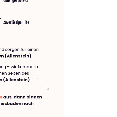
Günstiger Service
Zuverlässige Hilfe
nd sorgen für einen
n (Allenstein)
rung – wir kümmern
önen Seiten des
 (Allenstein)
ar
aus, dann planen
Wiesbaden nach