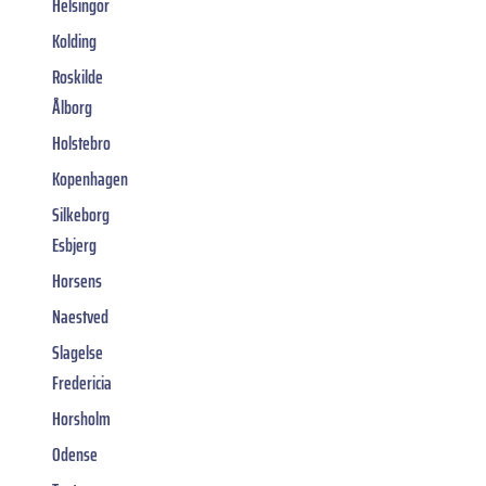
Helsingor
Kolding
Roskilde
Ålborg
Holstebro
Kopenhagen
Silkeborg
Esbjerg
Horsens
Naestved
Slagelse
Fredericia
Horsholm
Odense