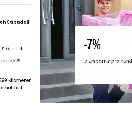
ch Sabadell
-7
%
 Sabadell.
tunden 31
Ø Ersparnis pro Kun
.299 Kilometer
eimat bist.