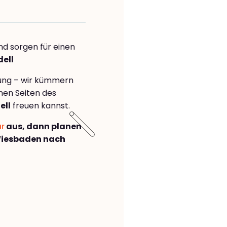
nd sorgen für einen
dell
rung – wir kümmern
önen Seiten des
ell
freuen kannst.
ar
aus, dann planen
Wiesbaden nach