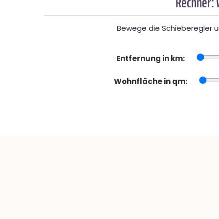
Rechner: 
Bewege die Schieberegler un
Entfernung in km:
Wohnfläche in qm: