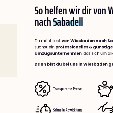
So helfen wir dir von
nach
Sabadell
Du möchtest
von Wiesbaden nach Sa
suchst ein
professionelles & günstige
Umzugsunternehmen
, das sich um a
Dann bist du bei uns in Wiesbaden g
Transparente Preise
Schnelle Abwicklung