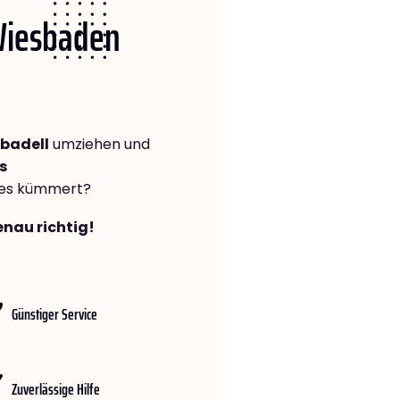
 Wiesbaden
badell
umziehen und
s
lles kümmert?
enau richtig!
Günstiger Service
Zuverlässige Hilfe