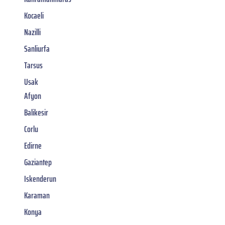
Kocaeli
Nazilli
Sanliurfa
Tarsus
Usak
Afyon
Balikesir
Corlu
Edirne
Gaziantep
Iskenderun
Karaman
Konya