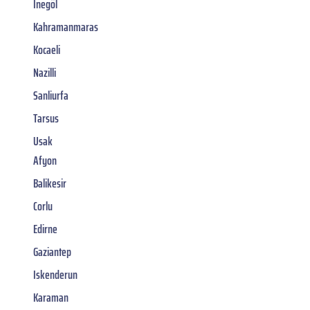
Inegöl
Kahramanmaras
Kocaeli
Nazilli
Sanliurfa
Tarsus
Usak
Afyon
Balikesir
Corlu
Edirne
Gaziantep
Iskenderun
Karaman