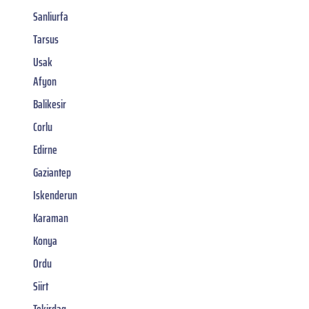
Sanliurfa
Tarsus
Usak
Afyon
Balikesir
Corlu
Edirne
Gaziantep
Iskenderun
Karaman
Konya
Ordu
Siirt
Tekirdag