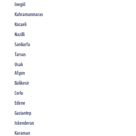
Inegöl
Kahramanmaras
Kocaeli
Nazilli
Sanliurfa
Tarsus
Usak
Afyon
Balikesir
Corlu
Edirne
Gaziantep
Iskenderun
Karaman